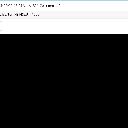
3-02-22 18:03
View
831
Comments
0
u.be/tqmkEjkISxU
1537