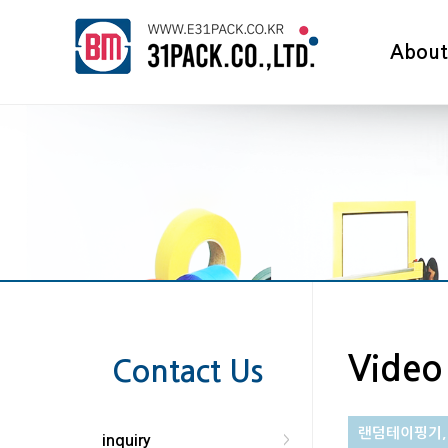
About
Video
Contact Us
랜덤테이핑기,
inquiry
>